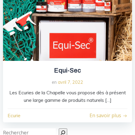
Equi-Sec
en
avril 7, 2022
Les Ecuries de la Chapelle vous propose dès à présent
une large gamme de produits naturels […]
En savoir plus
Ecurie
Recher